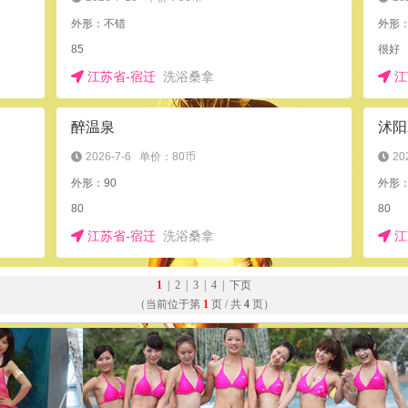
外形：不错
外形：
85
很好
江苏省-宿迁
洗浴桑拿
江
醉温泉
沭阳
2026-7-6
单价：80币
20
外形：90
外形：
80
80
江苏省-宿迁
洗浴桑拿
江
1
|
2
|
3
|
4
|
下页
（当前位于第
1
页 / 共
4
页）