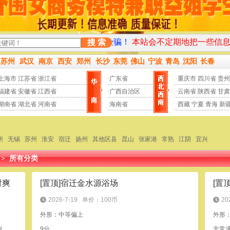
板块，以免上当受骗！
本站会不定期地把一些信息的扣费标准设置
搜 索
苏州
武汉
南京
西安
郑州
长沙
东莞
佛山
宁波
青岛
沈阳
长春
上海市
江苏省
浙江省
·
广东省
·
重庆市
四川省
贵州
福建省
安徽省
江西省
·
广西自治区
·
云南省
陕西省
甘肃
湖南省
湖北省
河南省
·
海南省
·
西藏
宁夏
青海
新
州
无锡
苏州
淮安
宿迁
扬州
其他区县
昆山
张家港
常熟
江阴
宜兴
>
所有分类
对爽
[置顶]宿迁金水源浴场
2026-7-19
单价：100币
20
外形：中等偏上
外形
到，
9分
非常