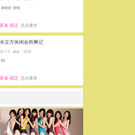
身材好 清纯
苏省-宿迁
洗浴桑拿
水立方休闲会所爽记
26-7-5
单价：50币
80
苏省-宿迁
洗浴桑拿