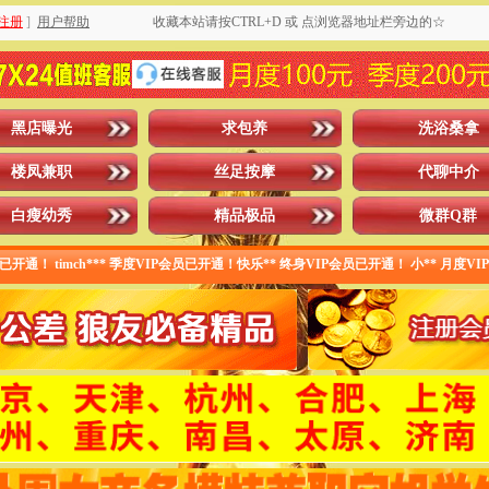
注册
]
用户帮助
收藏本站请按CTRL+D 或 点浏览器地址栏旁边的☆
黑店曝光
求包养
洗浴桑拿
楼凤兼职
丝足按摩
代聊中介
白瘦幼秀
精品极品
微群Q群
timch*** 季度VIP会员已开通！快乐** 终身VIP会员已开通！ 小** 月度VIP已开