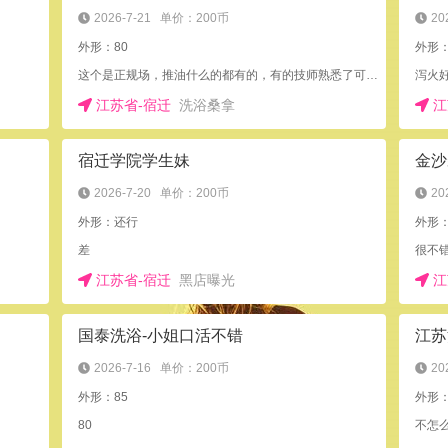
2026-7-21
单价：200币
20
外形：80
外形
这个是正规场，推油什么的都有的，有的技师熟悉了可以附带做点小活~
泻火
江苏省-宿迁
洗浴桑拿
江
宿迁学院学生妹
金沙
2026-7-20
单价：200币
20
外形：还行
外形
差
很不
江苏省-宿迁
黑店曝光
江
国泰洗浴-小姐口活不错
江苏
2026-7-16
单价：200币
20
外形：85
外形
80
不怎