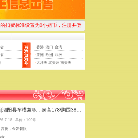
为0小姐币，注册并登录后即可免费查看这些0小姐币信息！
发任
省
·
香港
澳门
台湾
省
·
亚洲
欧洲
非洲
疆
·
大洋洲
北美州
南美洲
[置顶]泗阳县车模兼职，身高178/胸围38D劲爆的女神
26-7-18
单价：100币
：高挑，金发碧眼
满意