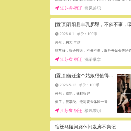
江苏省-宿迁
楼凤兼职
2026-6-1
单价：100币
外形：胸大 丰满
非常好，很会聊天，不催不事，服务开始会先给
江苏省-宿迁
洗浴桑拿
[置顶]宿迁这个姑娘很值得花钱，很享受
2026-5-12
单价：100币
外形：成熟，身材很好
值了，很享受。绝对要去体验一番
江苏省-宿迁
楼凤兼职
宿迁马陵河路休闲发廊不爽记