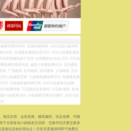
威客官网2026年
全国凤楼资料
2026全国小姐资料
兼职信息
全国楼凤兼职信息2026
2026小姐威客兼职
2026全国兼职妹子信息
全国兼职女信息 2026
2026全
国楼凤兼职最新信息
威客小姐兼职网2026
洗浴桑拿
楼凤
广州楼凤
杭州楼凤
深圳楼凤
上海楼凤
北京
正的小姐威客官网
小姐楼凤威客网2026
免费楼凤兼
026
小姐威客兼职网官网
2026小姐威客信息网
2026免费凤楼
万花楼信息靠谱吗
万花阁 楼凤
各地
威客小姐官网2026
小姐威客官网2026兼职
2026小姐
信息
拿、酒店宾馆、会所发廊、楼凤兼职、丝足按摩、代聊
不限于全国各地小姐狼友交流群、交换伴侣夫妻交换派
遥遥领先其他仿冒站点！目前无需邀请码即可免费注