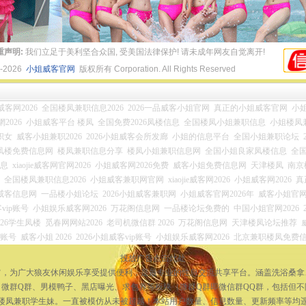
重声明:
我们立足于美利坚合众国, 受美国法律保护! 请未成年网友自觉离开!
4-2026
小姐威客官网
版权所有 Corporation. All Rights Reserved
ie威客网2026
全国楼凤兼职信息2026
2026一品威客小姐官网
真正的小姐威客官网
小姐
2026
小姐威客平台 楼凤
全国免费2026凤楼信息
全国楼凤小姐兼职信息
小姐楼凤
职女
威客小姐兼职2026
2026小姐威客会所发廊
小姐的信息平台
全国小姐兼职论坛
凤楼免费信息网
楼凤兼职信息分享
楼凤小姐兼职信息网
全国小姐良家凤楼信息
全
信息
xiaojie威客网官网2026
小姐威客网2026免费
威客小姐免费信息网
天津楼凤
南京
全国楼凤兼职信息2026
小姐威客兼职网官网
xiaojie威客网2026
小姐威客网2026
真
姐威客信息网
一品楼小姐论坛
2026小姐威客兼职网
小姐威客官网2026年
威客小姐官网2
vip账号
小姐娱乐威客网2026
万花阁信息网
一品楼论坛免费的
中国小姐官网2026
026学生凤楼
觅春网网站2026
老司机微信群 2026
万花阁信息网
天津楼凤论坛推荐
员账号
威客小姐 2026
2026小姐威客vip账号
小姐娱乐威客网2026
北京兼职楼凤免费
投放广告点击此处
宗旨，为广大狼友休闲娱乐享受提供便利，是最专业的性息交流共享平台。涵盖洗浴桑
微群Q群、男模鸭子、黑店曝光、求包养等板块（微群Q群即微信群QQ群，包括但
楼凤兼职学生妹。一直被模仿从未被超越！本站用户数量、信息数量、更新频率等均