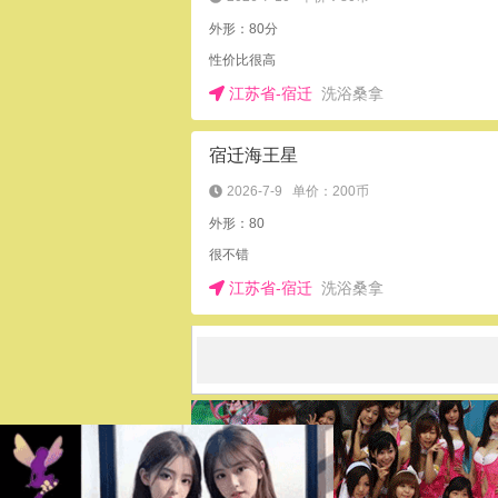
外形：80分
性价比很高
江苏省-宿迁
洗浴桑拿
宿迁海王星
2026-7-9
单价：200币
外形：80
很不错
江苏省-宿迁
洗浴桑拿