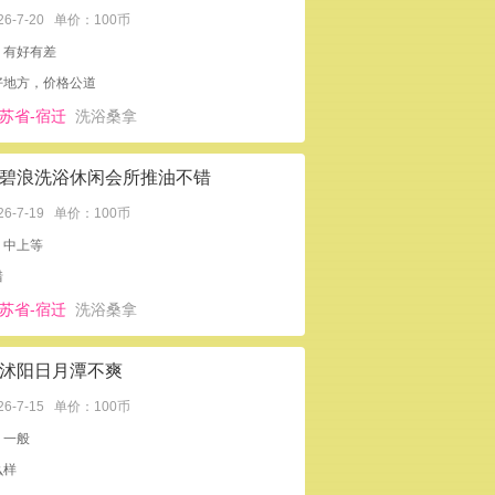
26-7-20
单价：100币
：有好有差
好地方，价格公道
苏省-宿迁
洗浴桑拿
碧浪洗浴休闲会所推油不错
26-7-19
单价：100币
：中上等
错
苏省-宿迁
洗浴桑拿
沭阳日月潭不爽
26-7-15
单价：100币
：一般
么样