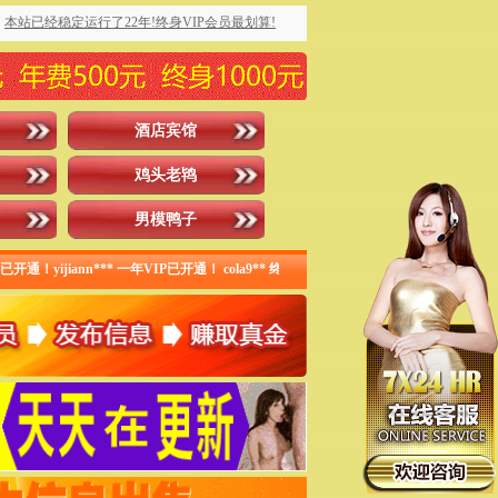
本站已经稳定运行了22年!终身VIP会员最划算!
酒店宾馆
鸡头老鸨
男模鸭子
通！yijiann*** 一年VIP已开通！ cola9** 终身VIP会员已开通！taolido