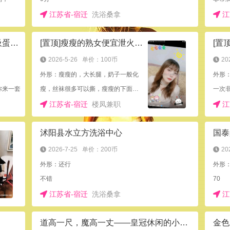
江苏省-宿迁
洗浴桑拿
江
[置顶]泗阳县丰乳肥臀，不催不事，吸蛋胸推巨爽
[置顶]瘦瘦的熟女便宜泄火，自己有小区安全
2026-5-26
单价：100币
20
外形：瘦瘦的，大长腿，奶子一般化
外形
你来一套
瘦，丝袜很多可以撕，瘦瘦的下面刚进去也是有点紧的
一次
江苏省-宿迁
楼凤兼职
江
沭阳县水立方洗浴中心
国泰
2026-7-25
单价：200币
20
外形：还行
外形
不错
70
江苏省-宿迁
洗浴桑拿
江
道高一尺，魔高一丈——皇冠休闲的小动作
金色