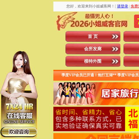
您好，欢迎来到小姐威客网！
[
请登录
|
免费
首 页
会所发廊
模特外围
度VIP会员已开通！ 夜袭寡妇村**季度VIP会员已开通！炮打五湖** 季度VIP会员已开通！ 