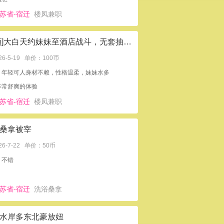
苏省-宿迁
楼凤兼职
[置顶]大白天约妹妹至酒店战斗，无套抽插，连操两炮，啪啪内射
26-5-19
单价：100币
：年轻可人身材不赖，性格温柔，妹妹水多
非常舒爽的体验
苏省-宿迁
楼凤兼职
桑拿被宰
26-7-22
单价：50币
：不错
苏省-宿迁
洗浴桑拿
水岸多东北豪放妞