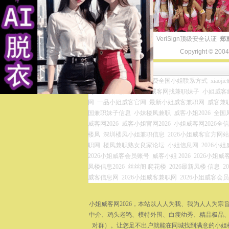
VeriSign顶级安全认证
郑
Copyright © 200
友情链接
小姐威客兼职网官网
免费全国小姐联系方式
xiaoj
zip
全国各地凤楼资源
威客网找兼职妹子
小姐威客網
网
一品小姐威客官网
最新小姐威客兼职网
威客兼
国兼职妹子信息
小妹楼凤兼职
威客小姐2026
全国
威客网2026
威客小姐官网2026
小姐威客网2026全
楼凤
深圳楼凤小姐兼职信息
2026小姐威客官方网站
职网
楼凤兼职熟女良家论坛
小姐信息网
2026小
2026小姐威客会员账号
威客小姐 2026
2026小姐威客
凤楼信息2026
丝丝阁 爬花楼
2026最新凤楼 信息
2
威客信息网
2026小姐威客兼职网
2026小姐威客会
小姐威客网2026，本站以人人为我、我为人人为
中介、鸡头老鸨、模特外围、白瘦幼秀、精品极品、
对群）。让您足不出户就能在同城找到满意的小姐