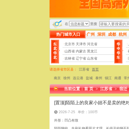
然后才上门服务100%是骗子，请大家多多关注本站“黑店曝光”
在
里搜
热门城市入口
广州
深圳
成都
杭州
·
北京市
天津市
河北省
·
·
山西省
内蒙古
黑龙江
·
·
吉林省
辽宁省
山东省
·
请选择省市区县：
江苏省
首页
南京
徐州
连云港
盐城
泰州
镇江
南通
常
当前位置：
首 页
>
江苏省
>
宿迁
[置顶]陌陌上的良家小妞不是卖的绝
2026-7-25
单价：100币
外形：凹凸有致
陌陌聊的，先刷礼物看照片才理，长得丑的聊不