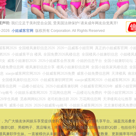
重声明:
我们立足于美利坚合众国, 受美国法律保护! 请未成年网友自觉离开!
4-2026
小姐威客官网
版权所有 Corporation. All Rights Reserved
ie威客网2026
全国楼凤兼职信息2026
2026一品威客小姐官网
真正的小姐威客官网
小姐
2026
小姐威客平台 楼凤
全国免费2026凤楼信息
全国楼凤小姐兼职信息
小姐楼凤
职女
威客小姐兼职2026
2026小姐威客会所发廊
小姐的信息平台
全国小姐兼职论坛
凤楼免费信息网
楼凤兼职信息分享
楼凤小姐兼职信息网
全国小姐良家凤楼信息
全
信息
xiaojie威客网官网2026
小姐威客网2026免费
威客小姐免费信息网
天津楼凤
南京
全国楼凤兼职信息2026
小姐威客兼职网官网
xiaojie威客网2026
小姐威客网2026
真
姐威客信息网
一品楼小姐论坛
2026小姐威客兼职网
小姐威客官网2026年
威客小姐官网2
vip账号
小姐娱乐威客网2026
万花阁信息网
一品楼论坛免费的
中国小姐官网2026
026学生凤楼
觅春网网站2026
老司机微信群 2026
万花阁信息网
天津楼凤论坛推荐
员账号
威客小姐 2026
2026小姐威客vip账号
小姐娱乐威客网2026
北京兼职楼凤免费
投放广告点击此处
宗旨，为广大狼友休闲娱乐享受提供便利，是最专业的性息交流共享平台。涵盖洗浴桑
微群Q群、男模鸭子、黑店曝光、求包养等板块（微群Q群即微信群QQ群，包括但
楼凤兼职学生妹。一直被模仿从未被超越！本站用户数量、信息数量、更新频率等均