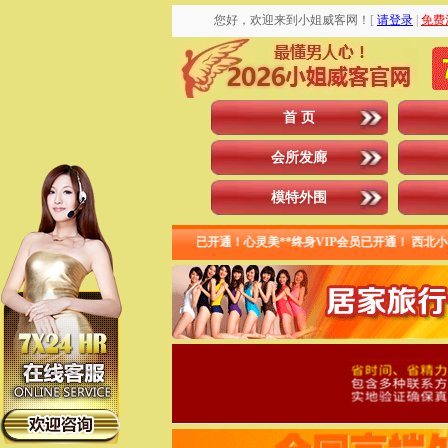
您好，欢迎来到小姐威客网！
[
请登录
|
免费
首 页
会所发廊
模特外围
uocz08**季度VIP会员已开通！心灵美**终身VIP会员已开通！ 西北小**月度VIP已开