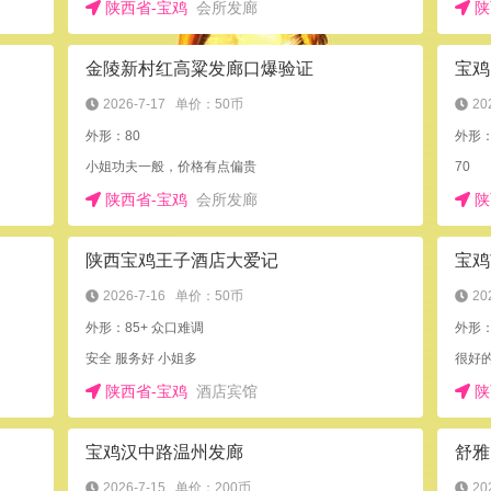
陕西省-宝鸡
会所发廊
陕
金陵新村红高粱发廊口爆验证
宝鸡
2026-7-17
单价：50币
20
外形：80
外形：
小姐功夫一般，价格有点偏贵
70
陕西省-宝鸡
会所发廊
陕
陕西宝鸡王子酒店大爱记
宝鸡
2026-7-16
单价：50币
20
外形：85+ 众口难调
外形
安全 服务好 小姐多
很好
陕西省-宝鸡
酒店宾馆
陕
宝鸡汉中路温州发廊
舒雅
2026-7-15
单价：200币
20