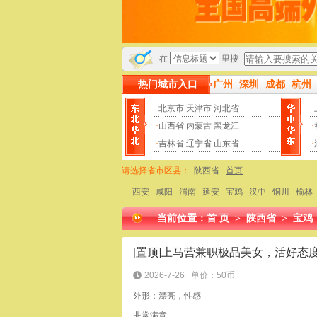
在
里搜
热门城市入口
广州
深圳
成都
杭州
·
北京市
天津市
河北省
·
·
山西省
内蒙古
黑龙江
·
·
吉林省
辽宁省
山东省
·
请选择省市区县：
陕西省
首页
西安
咸阳
渭南
延安
宝鸡
汉中
铜川
榆林
当前位置：
首 页
>
陕西省
>
宝鸡
[置顶]上马营兼职极品美女，活好态
2026-7-26
单价：50币
外形：漂亮，性感
非常满意