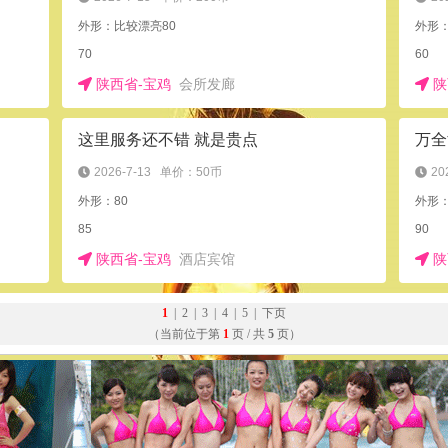
外形：比较漂亮80
外形：
70
60
陕西省-宝鸡
会所发廊
陕
这里服务还不错 就是贵点
万全
2026-7-13
单价：50币
20
外形：80
外形：
85
90
陕西省-宝鸡
酒店宾馆
陕
1
|
2
|
3
|
4
|
5
|
下页
（当前位于第
1
页 / 共
5
页）