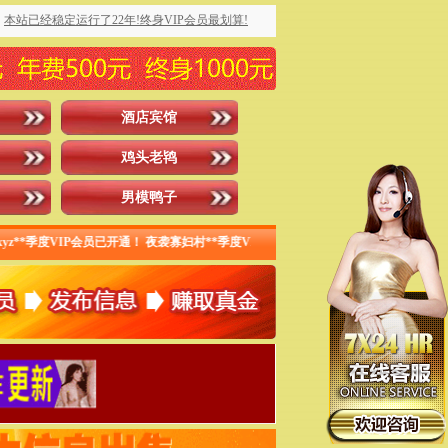
本站已经稳定运行了22年!终身VIP会员最划算!
酒店宾馆
鸡头老鸨
男模鸭子
**季度VIP会员已开通！ 夜袭寡妇村**季度VIP会员已开通！炮打五湖** 季度VIP会员已开通