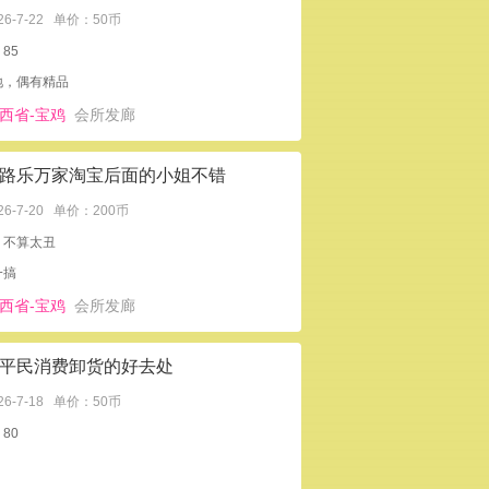
26-7-22
单价：50币
85
地，偶有精品
西省-宝鸡
会所发廊
路乐万家淘宝后面的小姐不错
26-7-20
单价：200币
：不算太丑
一搞
西省-宝鸡
会所发廊
平民消费卸货的好去处
26-7-18
单价：50币
80