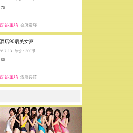
70
西省-宝鸡
会所发廊
酒店90后美女爽
26-7-13
单价：200币
80
西省-宝鸡
酒店宾馆