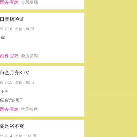
西省-宝鸡
会所发廊
口暴店验证
26-7-16
单价：80币
60
西省-宝鸡
会所发廊
市金月亮KTV
26-7-15
单价：80币
：不等
的适合玩的场子
西省-宝鸡
丝足按摩
阁足浴不爽
26-7-14
单价：100币