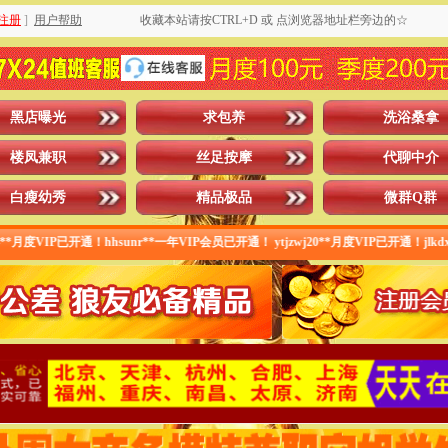
注册
]
用户帮助
收藏本站请按CTRL+D 或 点浏览器地址栏旁边的☆
黑店曝光
求包养
洗浴桑拿
楼凤兼职
丝足按摩
代聊中介
白瘦幼秀
精品极品
微群Q群
通！hhsunr**一年VIP会员已开通！ ytjzwj20**月度VIP已开通！jlkdxyz