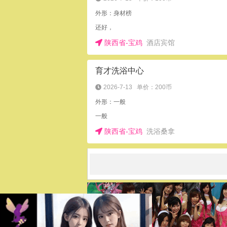
外形：身材榜
还好，
陕西省-宝鸡
酒店宾馆
育才洗浴中心
2026-7-13
单价：200币
外形：一般
一般
陕西省-宝鸡
洗浴桑拿