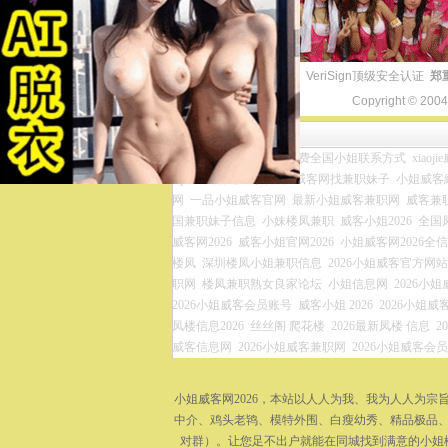
VeriSign顶级安全认证
郑
Copyright © 200
友情链接
小姐威客兼职网官网
免费全国小姐联系方式
xiaoj
zip
全国各地凤楼资源
威客网找兼职妹子
小姐威客網
网
一品小姐威客官网
最新小姐威客兼职网
威客兼
国兼职妹子信息
小妹楼凤兼职
威客小姐2026
全国
威客网2026
威客小姐官网2026
小姐威客网2026全
楼凤
深圳楼凤小姐兼职信息
2026小姐威客官方网站
职网
楼凤兼职熟女良家论坛
小姐信息网
2026小
2026小姐威客会员账号
威客小姐 2026
2026小姐威客
凤楼信息2026
丝丝阁 爬花楼
2026最新凤楼 信息
2
威客信息网
2026小姐威客兼职网
2026小姐威客会
小姐威客网2026，本站以人人为我、我为人人为
中介、鸡头老鸨、模特外围、白瘦幼秀、精品极品、
对群）。让您足不出户就能在同城找到满意的小姐