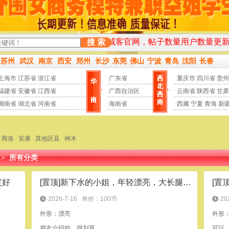
本站为小姐威客官网，帖子数量用户数量更新频率均遥遥领
搜 索
苏州
武汉
南京
西安
郑州
长沙
东莞
佛山
宁波
青岛
沈阳
长春
上海市
江苏省
浙江省
·
广东省
·
重庆市
四川省
贵州
福建省
安徽省
江西省
·
广西自治区
·
云南省
陕西省
甘肃
湖南省
湖北省
河南省
·
海南省
·
西藏
宁夏
青海
新
商洛
安康
其他区县
神木
>
所有分类
度好
[置顶]新下水的小姐，年轻漂亮，大长腿，天生的炮架
[置
2026-7-16
单价：100币
20
外形：漂亮
外形：
朋友介绍的，很划算
可以