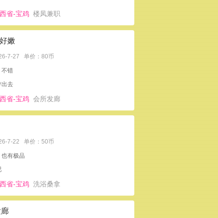
西省-宝鸡
楼凤兼职
好嫩
26-7-27
单价：80币
：不错
带出去
西省-宝鸡
会所发廊
26-7-22
单价：50币
：也有极品
吧
西省-宝鸡
洗浴桑拿
发廊