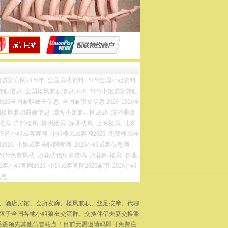
威客官网2026年
全国凤楼资料
2026全国小姐资料
兼职信息
全国楼凤兼职信息2026
2026小姐威客兼职
2026全国兼职妹子信息
全国兼职女信息 2026
2026全
国楼凤兼职最新信息
威客小姐兼职网2026
洗浴桑拿
楼凤
广州楼凤
杭州楼凤
深圳楼凤
上海楼凤
北京
正的小姐威客官网
小姐楼凤威客网2026
免费楼凤兼
026
小姐威客兼职网官网
2026小姐威客信息网
2026免费凤楼
万花楼信息靠谱吗
万花阁 楼凤
各地
威客小姐官网2026
小姐威客官网2026兼职
2026小姐
信息
拿、酒店宾馆、会所发廊、楼凤兼职、丝足按摩、代聊
不限于全国各地小姐狼友交流群、交换伴侣夫妻交换派
遥遥领先其他仿冒站点！目前无需邀请码即可免费注