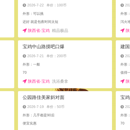
2026-7-22
单价：100币
20
外形：可以挑
外形：
还好 就是包夜时间太短
泻火
陕西省-宝鸡
精品极品
陕
宝鸡中山路摸吧口爆
建国
2026-7-21
单价：200币
20
外形：一般
外形
70
值得
陕西省-宝鸡
洗浴桑拿
陕
公园路佳美家斜对面
宝鸡
2026-7-19
单价：50币
20
外形：几乎都是90后
外形：
便宜实惠
70