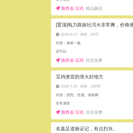
陕西省-宝鸡
精品极品
[置顶]电力路旅社泻火非常爽，价格
2026-5-17
单价：80币
外形：身材一般
还可以
陕西省-宝鸡
丝足按摩
宝鸡便宜的泄火好地方
2026-7-25
单价：100币
外形：漂亮、性感、身材棒
非常满意
陕西省-宝鸡
丝足按摩
名嘉足道验证记，有点扫兴。