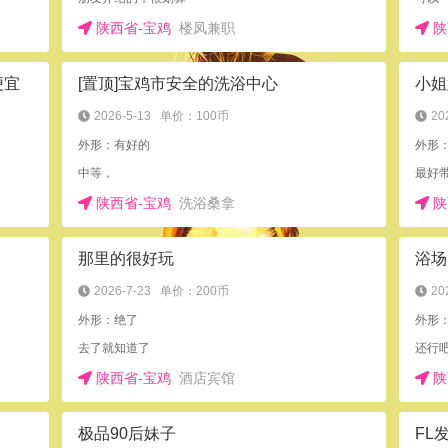
陕西省-宝鸡
楼凤兼职
陕
便宜
[置顶]宝鸡市安全的洗浴中心
小姐
2026-5-13
单价：100币
20
外形：有好的
外形
中等，
最好
陕西省-宝鸡
洗浴桑拿
陕
那里的很好玩
浴场
2026-7-23
单价：200币
20
外形：绝了
外形
去了就知道了
还行
陕西省-宝鸡
酒店宾馆
陕
极品90后妹子
FL