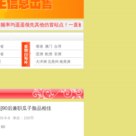
先其他仿冒站点！一直被模仿从未被超越！
先交路费保证金然后
省
·
香港
澳门
台湾
省
·
亚洲
欧洲
非洲
疆
·
大洋洲
北美州
南美洲
顶]90后兼职瓜子脸品相佳
26-6-8
单价：100币
80